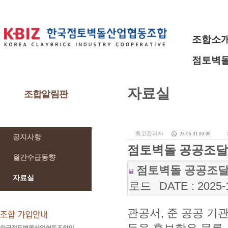
조합소
점토벽
자료실
조합알림판
최고관리자
25-05-31 00:00
공지사항
점토벽돌 공공조달 
월간수급동향
점토벽돌 공공조달 가
자료실
로드
DATE : 2025-
관공서, 준 공공 기관